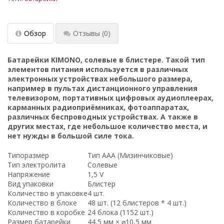
Обзор
Отзывы
(0)
Батарейки
KIMONO
, солевые в блистере. Такой тип
элементов питания используется в различных
электронных устройствах небольшого размера,
например в пультах дистанционного управления
телевизором, портативных цифровых аудиоплеерах,
карманных радиоприёмниках, фотоаппаратах,
различных беспроводных устройствах. А также в
других местах, где небольшое количество места, и
нет нужды в большой силе тока.
Типоразмер
Тип AAA (Мизинчиковые)
Тип электролита
Солевые
Напряжение
1,5 V
Вид упаковки
Блистер
Количество в упаковке
4 шт.
Количество в блоке
48 шт. (12 блистеров * 4 шт.)
Количество в коробке
24 блока (1152 шт.)
Размер батарейки
44,5 мм × ⌀10,5 мм