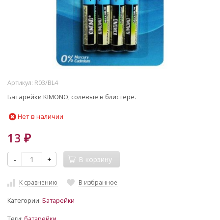
Артикул:
R03/BL4
​Батарейки KIMONO, солевые в блистере.
Нет в наличии
13
₽
-
+
В корзину
К сравнению
В избранное
Категории:
Батарейки
Теги:
батарейки