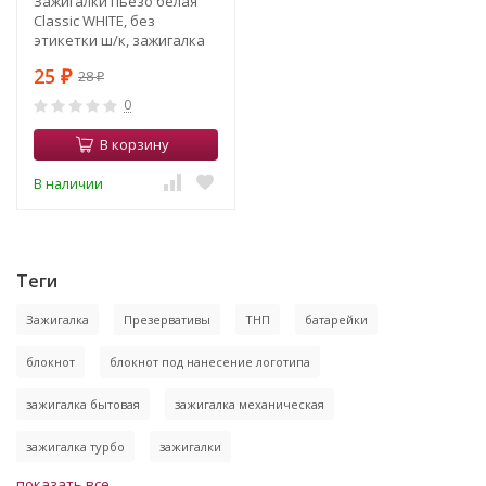
Зажигалки пьезо белая
Classic WHITE, без
этикетки ш/к, зажигалка
белая под нанесение
25
28
логотипа с 2 сторон
₽
₽
0
В корзину
В наличии
Теги
Зажигалка
Презервативы
ТНП
батарейки
блокнот
блокнот под нанесение логотипа
зажигалка бытовая
зажигалка механическая
зажигалка турбо
зажигалки
показать все