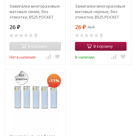
Зажигалки многоразовые
Зажигалки многоразовые
матовые синие, без
матовые черные, без
этикетки, В525 POCKET
этикетки, В525 POCKET
MATT
MATT BLACK
26
26
30
₽
₽
₽
0
0
В корзину
В корзину
Нет в наличии
В наличии
-11%