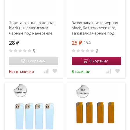
Зажигалка пьезо черная
Зажигалка пьезо черная
black Р01 / зажигалки
black, без этикетки ш/к,
черные под нанесение
зажигалки черные под
логотипа
нанесение логотипа с 2
28
25
28
₽
сторон
₽
₽
0
0
В корзину
В корзину
Нет в наличии
В наличии