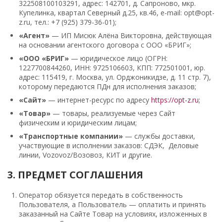
322508100103291, адрес: 142701, д. Сапроново, мкр.
Купелинка, квартал Северный д.25, кв.46, e-mail: opt@opt-
z.ru, тел.: +7 (925) 379-36-01);
«Агент»
— ИП Мисюк Алёна Викторовна, действующая
на основании агентского договора с ООО «БРИГ»;
«ООО «БРИГ»
— юридическое лицо (ОГРН:
1227700844260, ИНН: 9725106603, КПП: 772501001, юр.
адрес: 115419, г. Москва, ул. Орджоникидзе, д. 11 стр. 7),
которому передаются ПДн для исполнения заказов;
«Сайт»
— интернет-ресурс по адресу
https://opt-z.ru
;
«Товар»
— товары, реализуемые через Сайт
физическим и юридическим лицам;
«Транспортные компании»
— службы доставки,
участвующие в исполнении заказов: СДЭК, Деловые
линии, Vozovoz/Возовоз, КИТ и другие.
3. ПРЕДМЕТ СОГЛАШЕНИЯ
Оператор обязуется передать в собственность
Пользователя, а Пользователь — оплатить и принять
заказанный на Сайте Товар на условиях, изложенных в