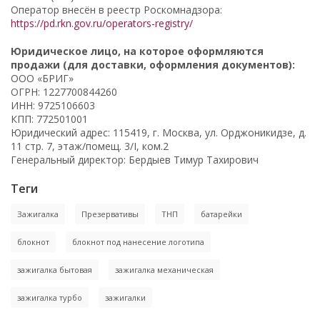
Оператор внесён в реестр Роскомнадзора:
https://pd.rkn.gov.ru/operators-registry/
Юридическое лицо, на которое оформляются
продажи (для доставки, оформления документов):
ООО «БРИГ»
ОГРН: 1227700844260
ИНН: 9725106603
КПП: 772501001
Юридический адрес: 115419, г. Москва, ул. Орджоникидзе, д.
11 стр. 7, этаж/помещ. 3/I, ком.2
Генеральный директор: Бердыев Тимур Тахирович
Теги
Зажигалка
Презервативы
ТНП
батарейки
блокнот
блокнот под нанесение логотипа
зажигалка бытовая
зажигалка механическая
зажигалка турбо
зажигалки