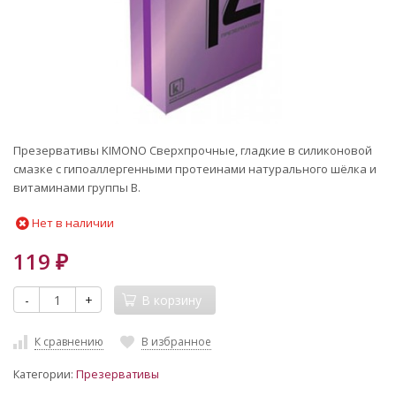
Презервативы KIMONO Cверхпрочные, гладкие в силиконовой
смазке с гипоаллергенными протеинами натурального шёлка и
витаминами группы B.
Нет в наличии
119
₽
-
+
В корзину
К сравнению
В избранное
Категории:
Презервативы