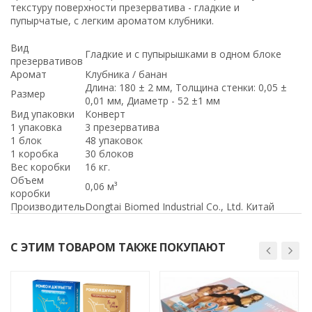
текстуру поверхности презерватива - гладкие и
пупырчатые, с легким ароматом клубники.
Вид
Гладкие и с пупырышками в одном блоке
презервативов
Аромат
Клубника / банан
Длина: 180 ± 2 мм, Толщина стенки: 0,05 ±
Размер
0,01 мм, Диаметр - 52 ±1 мм
Вид упаковки
Конверт
1 упаковка
3 презерватива
1 блок
48 упаковок
1 коробка
30 блоков
Вес коробки
16 кг.
Объем
0,06 м³
коробки
Производитель
Dongtai Biomed Industrial Co., Ltd. Китай
С ЭТИМ ТОВАРОМ ТАКЖЕ ПОКУПАЮТ