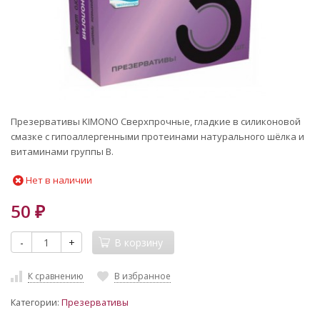
Презервативы KIMONO Сверхпрочные, гладкие в силиконовой
смазке с гипоаллергенными протеинами натурального шёлка и
витаминами группы B.
Нет в наличии
50
₽
-
+
В корзину
К сравнению
В избранное
Категории:
Презервативы