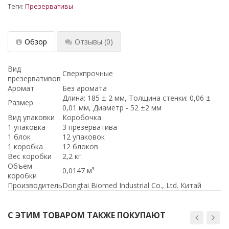
Теги:
Презервативы
Обзор
Отзывы
(0)
Вид
Сверхпрочные
презервативов
Аромат
Без аромата
Длина: 185 ± 2 мм, Толщина стенки: 0,06 ±
Размер
0,01 мм, Диаметр - 52 ±2 мм
Вид упаковки
Коробочка
1 упаковка
3 презерватива
1 блок
12 упаковок
1 коробка
12 блоков
Вес коробки
2,2 кг.
Объем
0,0147 м³
коробки
Производитель
Dongtai Biomed Industrial Co., Ltd. Китай
С ЭТИМ ТОВАРОМ ТАКЖЕ ПОКУПАЮТ