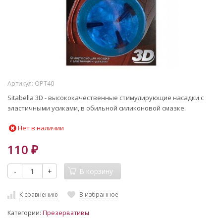
Артикул:
OPT40
Sitabella 3D - высококачественные стимулирующие насадки c
эластичными усиками, в обильной силиконовой смазке.
Нет в наличии
110
₽
-
+
В корзину
К сравнению
В избранное
Категории:
Презервативы