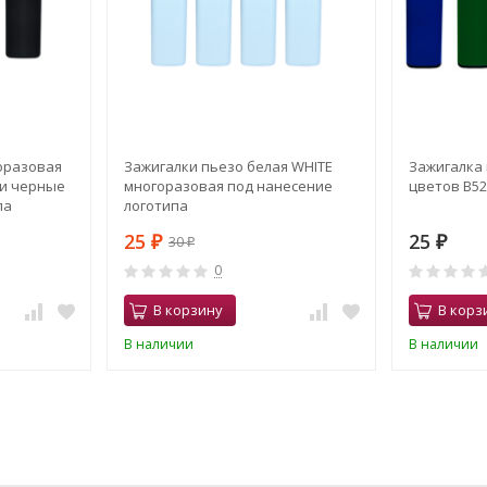
оразовая
Зажигалки пьезо белая WHITE
Зажигалка 
ки черные
многоразовая под нанесение
цветов B52
па
логотипа
25
25
30
₽
₽
₽
0
В корзину
В корз
В наличии
В наличии