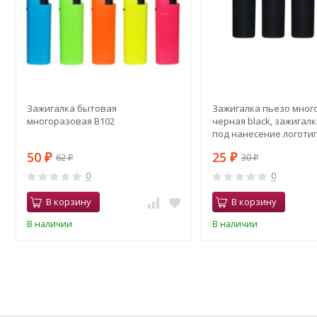
Зажигалка бытовая
Зажигалка пьезо мног
многоразовая В102
черная black, зажигал
под нанесение логоти
50
25
62
30
₽
₽
₽
₽
0
0
В корзину
В корзину
В наличии
В наличии