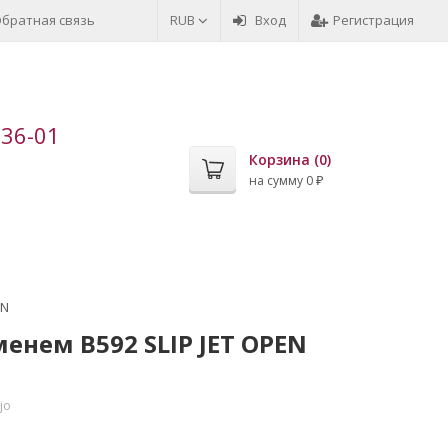
братная связь
RUB
Вход
Регистрация
-36-01
Корзина (
0
)
на сумму
0
₽
EN
нем B592 SLIP JET OPEN
jo