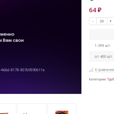
64
₽
-
+
1-399 шт.
от 400 шт.
К сравнени
Категории:
Тур