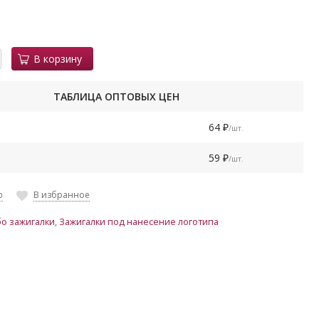
В корзину
ТАБЛИЦА ОПТОВЫХ ЦЕН
64
/шт.
₽
59
/шт.
₽
ю
В избранное
бо зажигалки
,
Зажигалки под нанесение логотипа