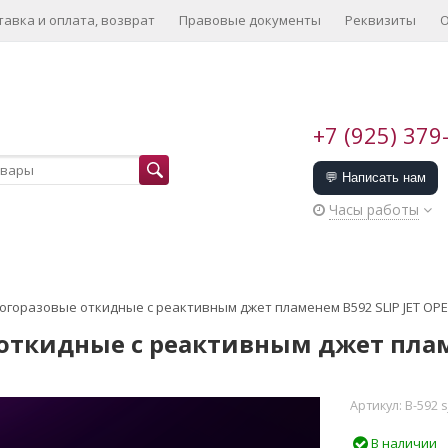
тавка и оплата, возврат
Правовые документы
Реквизиты
О
+7 (925) 379
💬 Написать нам
Часы работы
огоразовые откидные с реактивным джет пламенем B592 SLIP JET OP
откидные с реактивным джет пламе
Артикул:
B-592 s
В наличии