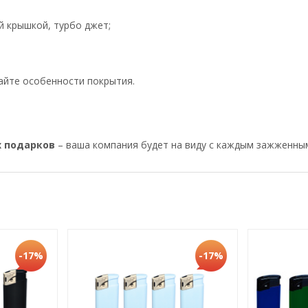
й крышкой, турбо джет;
айте особенности покрытия.
х подарков
– ваша компания будет на виду с каждым зажженны
-17%
-17%