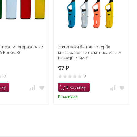
пьезо многоразовая 5
Зажигалки бытовые турбо
5 Pocket BC
многоразовые с джет пламенем
B1098 JET SMART
97
₽
0
0
ину
В корзину
В наличии