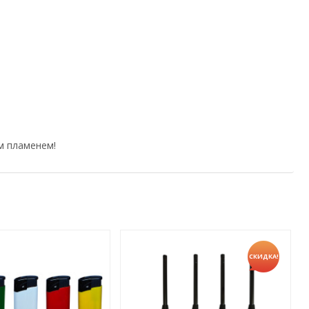
м пламенем!
СКИДКА!