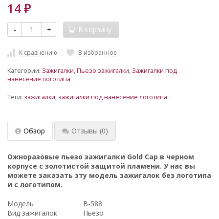
14
₽
-
+
В корзину
К сравнению
В избранное
Категории:
Зажигалки
,
Пьезо зажигалки
,
Зажигалки под
нанесение логотипа
Теги:
зажигалки
,
зажигалки под нанесение логотипа
Обзор
Отзывы
(0)
Ожноразовые пьезо зажигалки Gold Cap в черном
корпусе с золотистой защитой пламени. У нас вы
можете заказать эту модель зажигалок без логотипа
и с логотипом.
Модель
B-588
Вид зажигалок
Пьезо