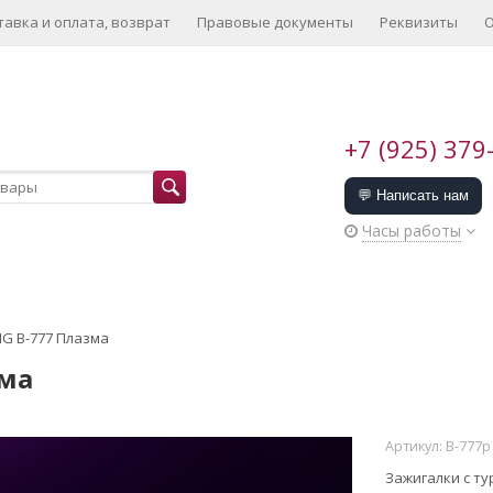
тавка и оплата, возврат
Правовые документы
Реквизиты
О
+7 (925) 379
💬 Написать нам
Часы работы
IG B-777 Плазма
зма
Артикул:
B-777p
Зажигалки с ту