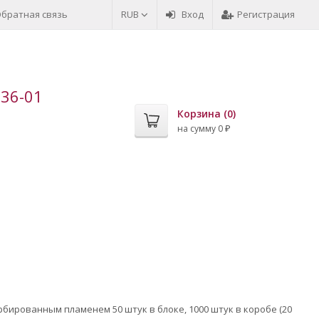
братная связь
RUB
Вход
Регистрация
-36-01
Корзина (
0
)
на сумму
0
₽
рбированным пламенем 50 штук в блоке, 1000 штук в коробе (20