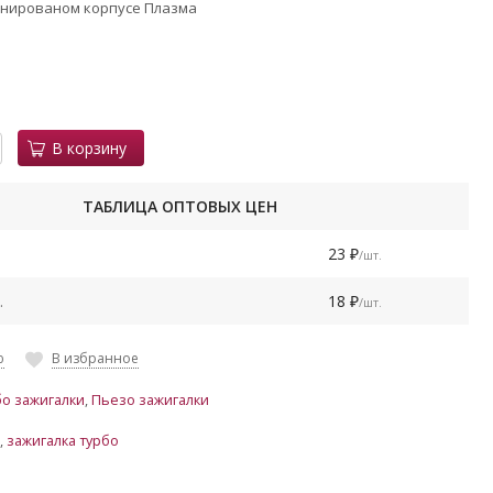
минированом корпусе Плазма
В корзину
ТАБЛИЦА ОПТОВЫХ ЦЕН
23
/шт.
₽
.
18
/шт.
₽
ю
В избранное
бо зажигалки
,
Пьезо зажигалки
,
зажигалка турбо