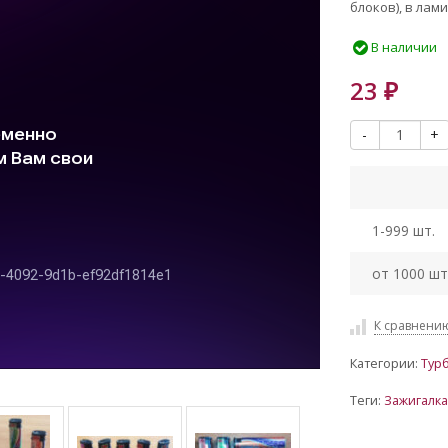
блоков), в ла
В наличии
23
₽
-
+
1-999 шт.
от 1000 шт
К сравнени
Категории:
Тур
Теги:
Зажигалка